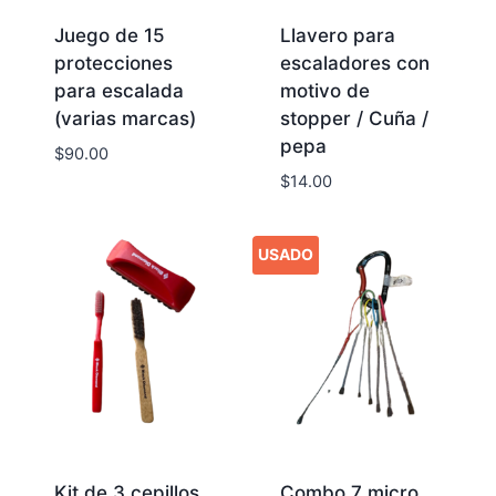
Juego de 15
Llavero para
protecciones
escaladores con
para escalada
motivo de
(varias marcas)
stopper / Cuña /
pepa
$
90.00
$
14.00
USADO
Kit de 3 cepillos
Combo 7 micro