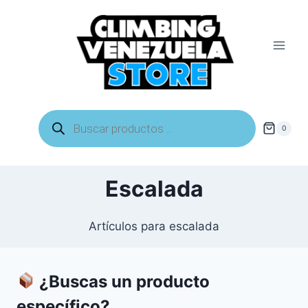
Saltar
al
contenido
Búsqueda
de
0
productos
Escalada
Artículos para escalada
¿Buscas un producto
específico?