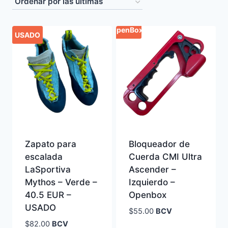
latest
OpenBox
USADO
Zapato para
Bloqueador de
escalada
Cuerda CMI Ultra
LaSportiva
Ascender –
Mythos – Verde –
Izquierdo –
40.5 EUR –
Openbox
USADO
$
55.00
BCV
$
82.00
BCV