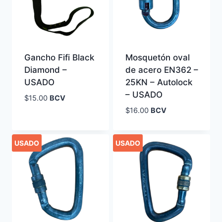
Gancho Fifi Black
Mosquetón oval
Diamond –
de acero EN362 –
USADO
25KN – Autolock
– USADO
$
15.00
BCV
$
16.00
BCV
USADO
USADO