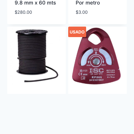
9.8 mm x 60 mts
Por metro
$
280.00
$
3.00
USADO
Cordino 7mm
Polea Simple de
cypher por metro
alta resistencia
ISC
$
3.00
$
50.00