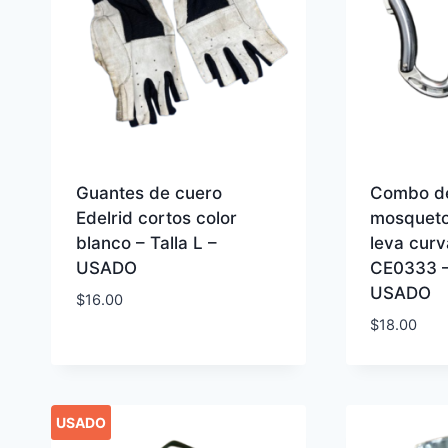
Guantes de cuero
Combo d
Edelrid cortos color
mosqueto
blanco – Talla L –
leva curv
USADO
CE0333 –
USADO
$
16.00
$
18.00
USADO