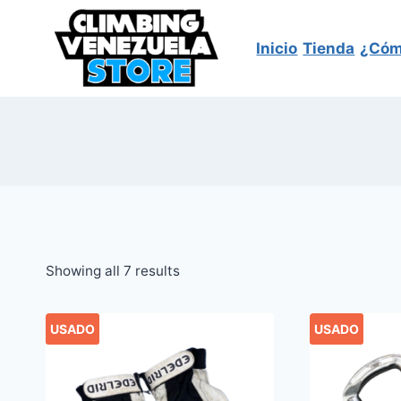
Saltar
al
Inicio
Tienda
¿Cóm
contenido
Sorted
Showing all 7 results
by
latest
USADO
USADO