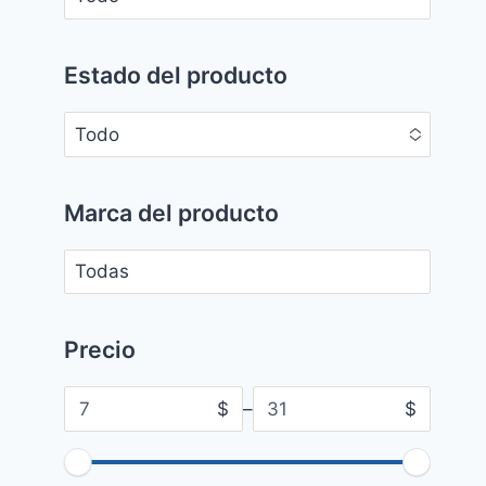
No options to choose
Estado del producto
Todo
No options to choose
Marca del producto
No options to choose
Precio
$
–
$