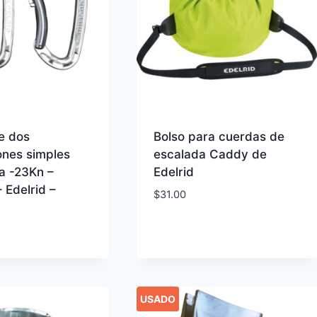
e dos
Bolso para cuerdas de
nes simples
escalada Caddy de
a -23Kn –
Edelrid
 Edelrid –
$
31.00
USADO