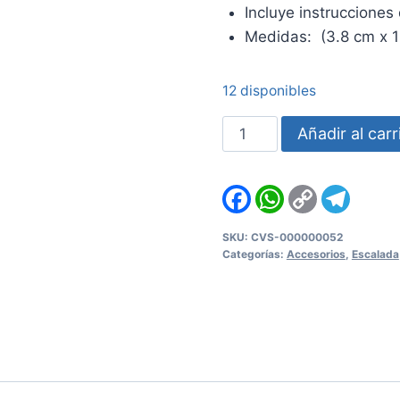
Incluye instrucciones
Medidas: (3.8 cm x 
12 disponibles
Esparadrapo
Añadir al carr
Metolius
para
Facebook
WhatsApp
Copy
Teleg
escalada
Link
cantidad
SKU:
CVS-000000052
Categorías:
Accesorios
,
Escalada