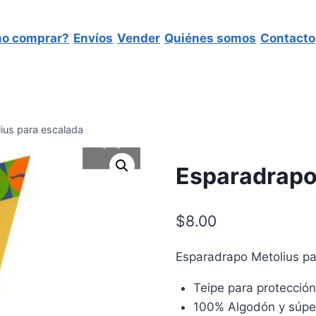
o comprar?
Envíos
Vender
Quiénes somos
Contacto
ius para escalada
Esparadrapo
$
8.00
Esparadrapo Metolius pa
Teipe para protección
100% Algodón y súpe