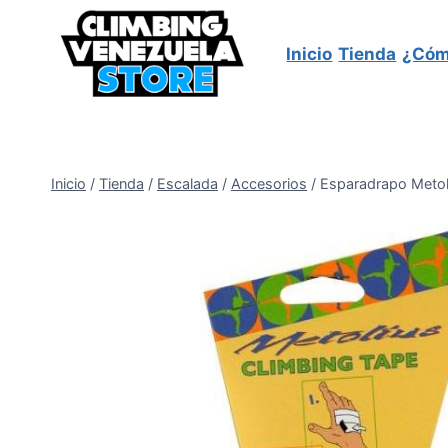
Saltar
al
Inicio
Tienda
¿Cóm
contenido
Inicio
/
Tienda
/
Escalada
/
Accesorios
/
Esparadrapo Metol