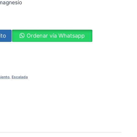
magnesio
ito
Ordenar vía Whatsapp
ram
iento
,
Escalada