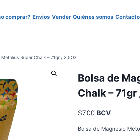
o comprar?
Envíos
Vender
Quiénes somos
Contacto
Metolius Super Chalk – 71gr / 2,5Oz
Bolsa de Ma
Chalk – 71gr
$
7.00
BCV
Bolsa de Magnesio Metol