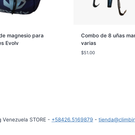
 de magnesio para
Combo de 8 uñas ma
es Evolv
varias
$
51.00
g Venezuela STORE -
+58426.5169879
-
tienda@climbi