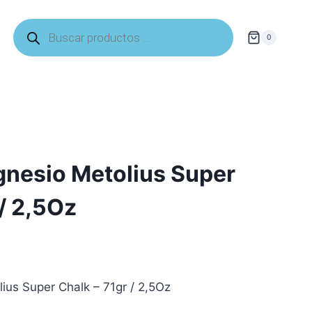
Búsqueda
de
0
productos
gnesio Metolius Super
 / 2,5Oz
ius Super Chalk – 71gr / 2,5Oz