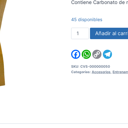
Contiene Carbonato de 
45 disponibles
Bolsa
Añadir al carr
de
Magnesio
Facebook
WhatsApp
Copy
Teleg
Metolius
Link
Super
SKU:
CVS-000000050
Chalk
Categorías:
Accesorios
,
Entrenam
-
71gr
/
2,5Oz
cantidad