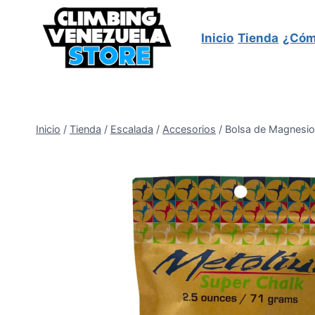
Saltar
al
Inicio
Tienda
¿Cóm
contenido
Inicio
/
Tienda
/
Escalada
/
Accesorios
/
Bolsa de Magnesio 