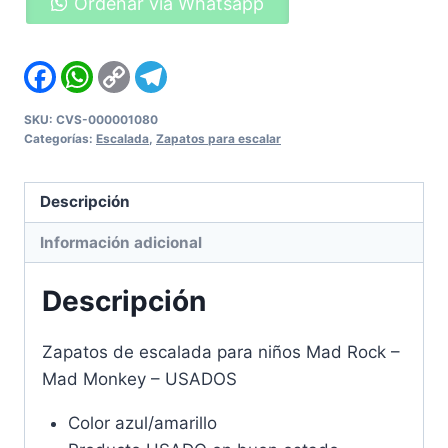
Ordenar vía Whatsapp
escalada
para
niños
Facebook
WhatsApp
Copy
Telegram
Link
Mad
Rock
SKU:
CVS-000001080
Categorías:
Escalada
,
Zapatos para escalar
-
Mad
Monkey
Descripción
-
Información adicional
USADOS
cantidad
Descripción
Zapatos de escalada para niños Mad Rock –
Mad Monkey – USADOS
Color azul/amarillo