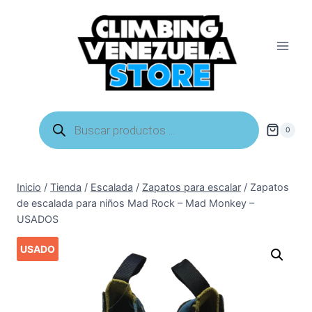
Saltar
al
contenido
Búsqueda
de
0
productos
Inicio
/
Tienda
/
Escalada
/
Zapatos para escalar
/
Zapatos
de escalada para niños Mad Rock – Mad Monkey –
USADOS
USADO