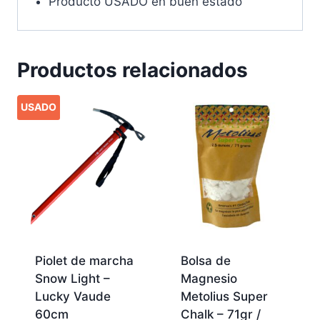
Producto USADO en buen estado
Productos relacionados
USADO
Piolet de marcha
Bolsa de
Snow Light –
Magnesio
Lucky Vaude
Metolius Super
60cm
Chalk – 71gr /