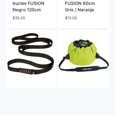
bucles FUSION
FUSION 60cm
Negro 120cm
Gris / Naranja
$
35.00
$
15.00
Anillo de Cinta
Bolso para
FUSION 120 cm
cuerdas de
Negro
escalada Caddy
de Edelrid
$
20.00