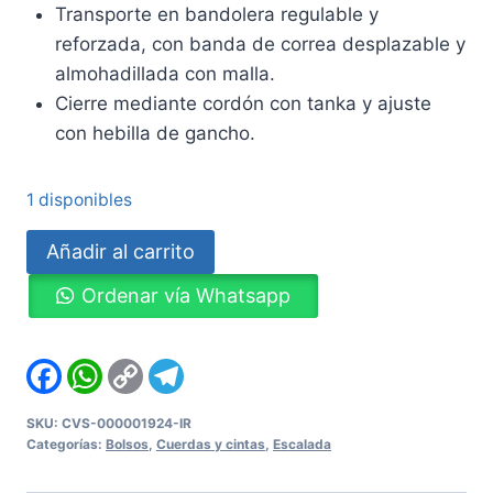
Transporte en bandolera regulable y
reforzada, con banda de correa desplazable y
almohadillada con malla.
Cierre mediante cordón con tanka y ajuste
con hebilla de gancho.
1 disponibles
Bolso
Añadir al carrito
para
Ordenar vía Whatsapp
cuerdas
de
escalada
Facebook
WhatsApp
Copy
Telegram
Link
Caddy
de
SKU:
CVS-000001924-IR
Categorías:
Bolsos
,
Cuerdas y cintas
,
Escalada
Edelrid
cantidad