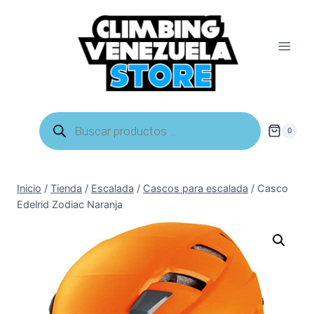
Saltar
al
contenido
Búsqueda
de
0
productos
Inicio
/
Tienda
/
Escalada
/
Cascos para escalada
/
Casco
Edelrid Zodiac Naranja