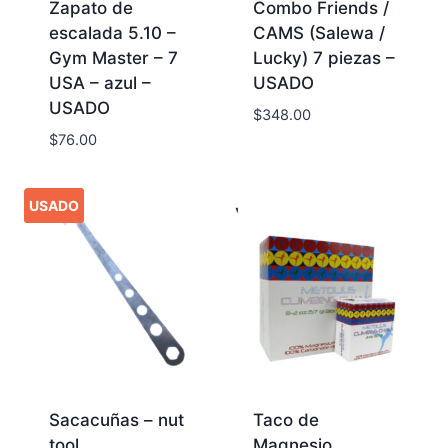
Zapato de
Combo Friends /
escalada 5.10 –
CAMS (Salewa /
Gym Master – 7
Lucky) 7 piezas –
USA – azul –
USADO
USADO
$
348.00
$
76.00
USADO
Sacacuñas – nut
Taco de
tool
Magnesio