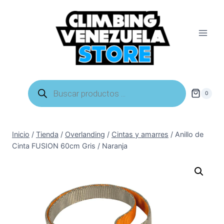
Saltar
al
contenido
Búsqueda
de
0
productos
Inicio
/
Tienda
/
Overlanding
/
Cintas y amarres
/
Anillo de
Cinta FUSION 60cm Gris / Naranja