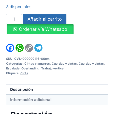
3 disponibles
Anillo
Añadir al carrito
de
Ordenar vía Whatsapp
Cinta
FUSION
60cm
Facebook
WhatsApp
Copy
Telegram
Link
Gris
/
SKU:
CVS-000002116-60cm
Categorías:
Cintas y amarres
,
Cuerdas y cintas
,
Cuerdas y cintas
,
Naranja
Escalada
,
Overlanding
,
Trabajo vertical
cantidad
Etiqueta:
Cinta
Descripción
Información adicional