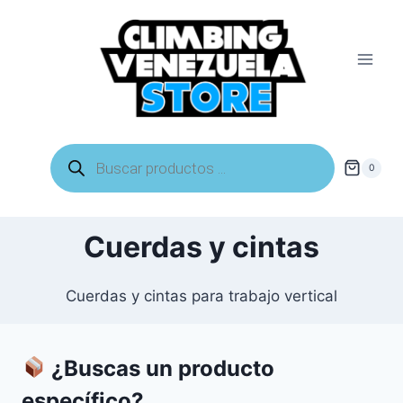
Saltar
al
contenido
Búsqueda
de
0
productos
Cuerdas y cintas
Cuerdas y cintas para trabajo vertical
¿Buscas un producto
específico?