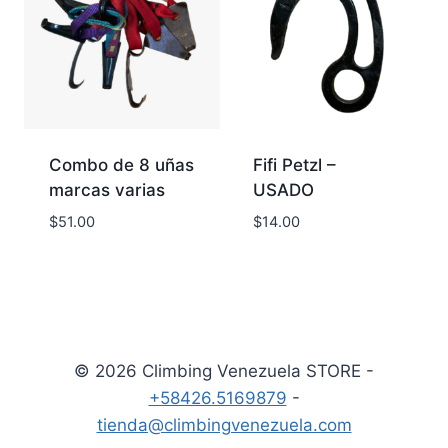
Combo de 8 uñas
Fifi Petzl –
marcas varias
USADO
$
51.00
$
14.00
© 2026 Climbing Venezuela STORE -
+58426.5169879
-
tienda@climbingvenezuela.com