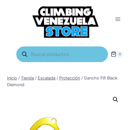
Saltar
al
contenido
Búsqueda
de
0
productos
Inicio
/
Tienda
/
Escalada
/
Protección
/
Gancho Fifi Black
Diamond