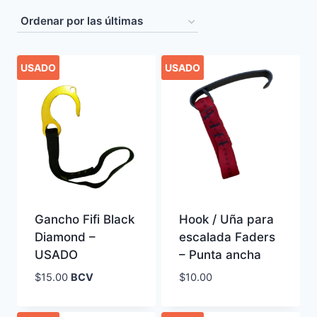
by
latest
USADO
USADO
Gancho Fifi Black
Hook / Uña para
Diamond –
escalada Faders
USADO
– Punta ancha
$
15.00
BCV
$
10.00