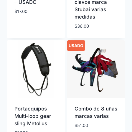
– USADO
clavos marca
Stubai varias
$
17.00
medidas
$
36.00
USADO
Portaequipos
Combo de 8 uñas
Multi-loop gear
marcas varias
sling Metolius
$
51.00