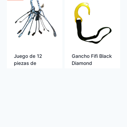
Juego de 12
Gancho Fifi Black
piezas de
Diamond
copperheads/empotradores
$
15.00
$
31.00
USADO