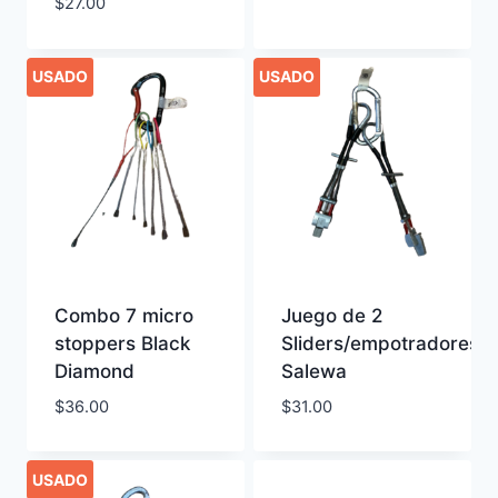
$
27.00
USADO
USADO
Combo 7 micro
Juego de 2
stoppers Black
Sliders/empotradores
Diamond
Salewa
$
36.00
$
31.00
USADO