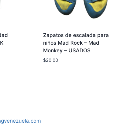
dad
Zapatos de escalada para
CK
niños Mad Rock – Mad
Monkey – USADOS
$
20.00
ngvenezuela.com