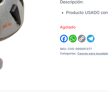
Descripción:
Producto USADO con d
Agotado
Facebook
WhatsApp
Copy
Teleg
Link
SKU:
CVS-000001377
Categorías:
Cascos para escalad