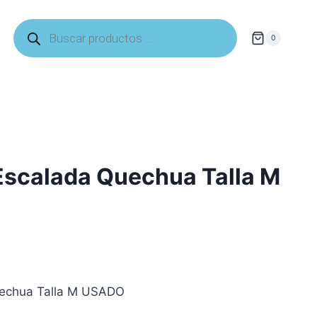
Búsqueda
de
0
productos
Escalada Quechua Talla M
uechua Talla M USADO