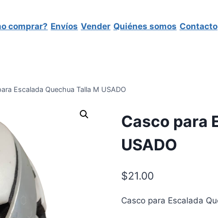
o comprar?
Envíos
Vender
Quiénes somos
Contacto
ara Escalada Quechua Talla M USADO
Casco para 
USADO
$
21.00
Casco para Escalada Q