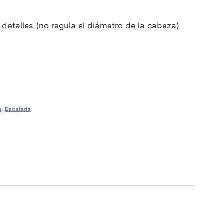
etalles (no regula el diámetro de la cabeza)
ram
a
,
Escalada