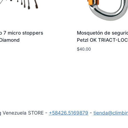
 7 micro stoppers
Mosquetón de seguri
 Diamond
Petzl OK TRIACT-LO
$
40.00
g Venezuela STORE -
+58426.5169879
-
tienda@climbi