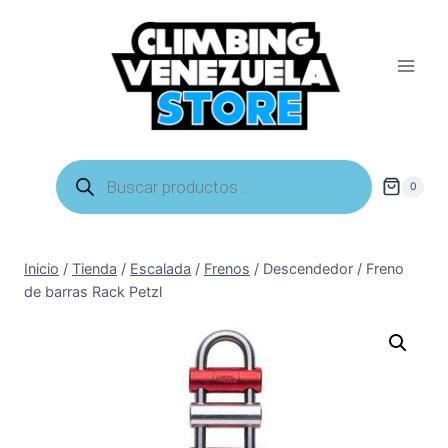
Saltar
al
contenido
Búsqueda
de
0
productos
Inicio
/
Tienda
/
Escalada
/
Frenos
/
Descendedor / Freno
de barras Rack Petzl