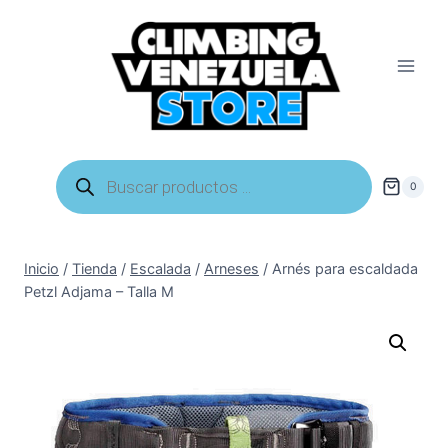
Saltar
al
contenido
Búsqueda
de
0
productos
Inicio
/
Tienda
/
Escalada
/
Arneses
/
Arnés para escaldada
Petzl Adjama – Talla M