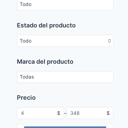
No options to choose
Estado del producto
Todo
No options to choose
Marca del producto
No options to choose
Precio
$
–
$