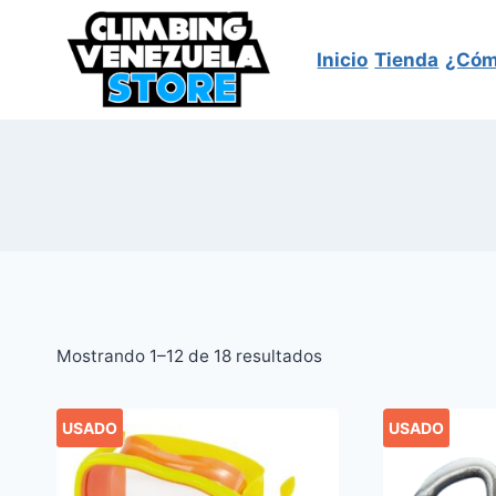
Saltar
al
Inicio
Tienda
¿Cóm
contenido
Sorted
Mostrando 1–12 de 18 resultados
by
latest
USADO
USADO