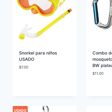
Snorkel para niños
Combo d
USADO
mosqueto
BW plate
$
7.00
$
11.00
USADO