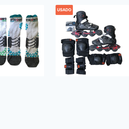
USADO
pares de
Combo de patines en
ara ciclismo
línea talla 36 – OXELO
ort –
$
36.00
g