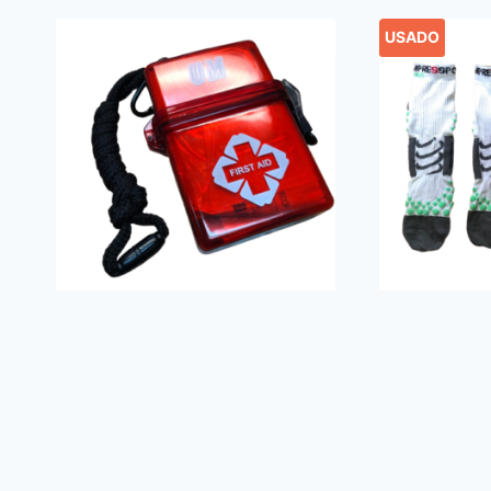
USADO
Mini kit de primeros
Combo 2 
auxilios UM
medias p
Compresp
$
11.00
proracin
$
31.00