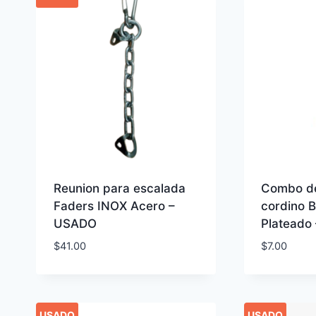
Reunion para escalada
Combo d
Faders INOX Acero –
cordino 
USADO
Plateado
$
41.00
$
7.00
USADO
USADO