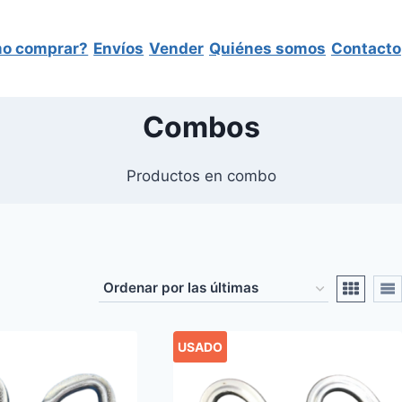
o comprar?
Envíos
Vender
Quiénes somos
Contacto
Combos
Productos en combo
USADO