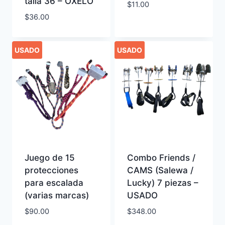
talla 36 – OXELO
$
11.00
$
36.00
USADO
USADO
Juego de 15
Combo Friends /
protecciones
CAMS (Salewa /
para escalada
Lucky) 7 piezas –
(varias marcas)
USADO
$
90.00
$
348.00