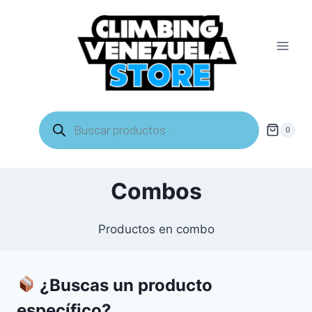
Saltar
al
contenido
Búsqueda
de
0
productos
Combos
Productos en combo
¿Buscas un producto
específico?