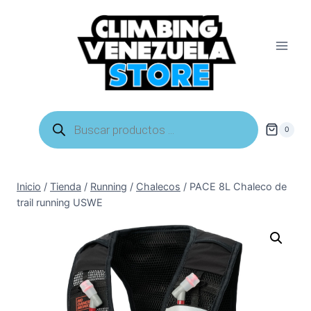
Saltar
al
contenido
Búsqueda
de
0
productos
Inicio
/
Tienda
/
Running
/
Chalecos
/
PACE 8L Chaleco de
trail running USWE