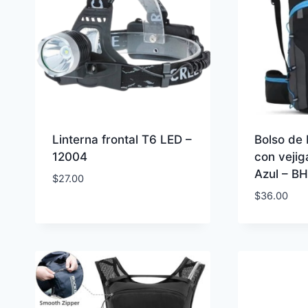
Linterna frontal T6 LED –
Bolso de
12004
con vejig
Azul – B
$
27.00
$
36.00