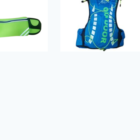
de running con
Bolso de hidratación
Inoxto M04 Azul
$
41.00