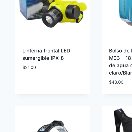
Linterna frontal LED
Bolso de
sumergible IPX-8
M03 – 18 
de agua d
$
21.00
claro/Bla
$
43.00