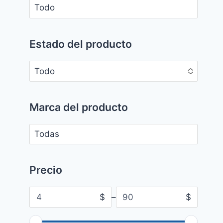
No options to choose
Estado del producto
Todo
No options to choose
Marca del producto
No options to choose
Precio
$
–
$