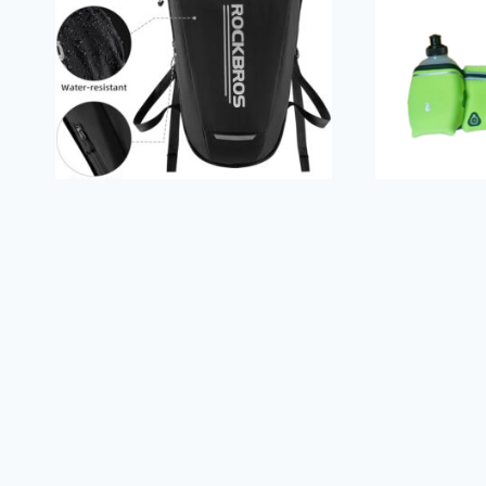
Bolso de Hidratación
Cinturón 
Rockbros con Vejiga de
termo
Agua 2L
$
20.00
$
45.00