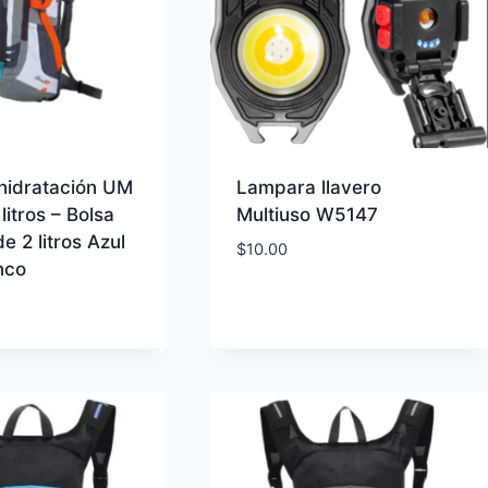
 hidratación UM
Lampara llavero
litros – Bolsa
Multiuso W5147
e 2 litros Azul
$
10.00
nco