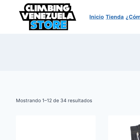
Saltar
al
Inicio
Tienda
¿Cóm
contenido
Sorted
Mostrando 1–12 de 34 resultados
by
latest