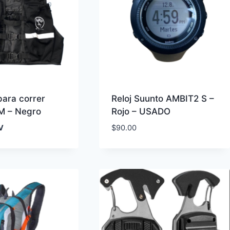
para correr
Reloj Suunto AMBIT2 S –
 M – Negro
Rojo – USADO
V
$
90.00