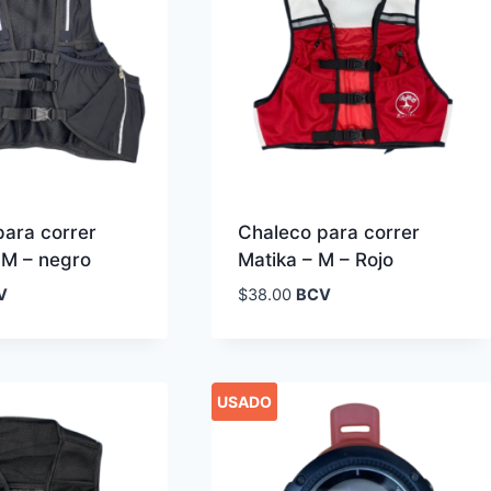
para correr
Chaleco para correr
M – negro
Matika – M – Rojo
V
$
38.00
BCV
USADO