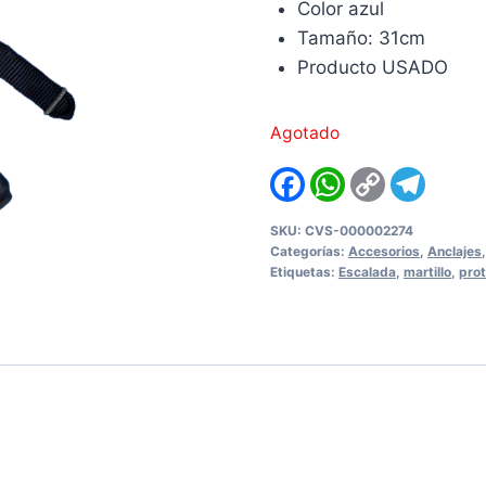
Color azul
Tamaño: 31cm
Producto USADO
Agotado
Facebook
WhatsApp
Copy
Teleg
Link
SKU:
CVS-000002274
Categorías:
Accesorios
,
Anclajes
Etiquetas:
Escalada
,
martillo
,
pro