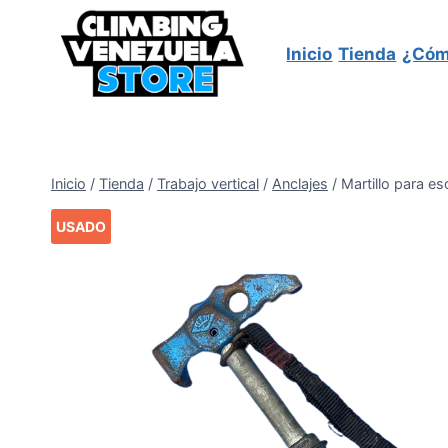
Saltar
al
Inicio
Tienda
¿Cóm
contenido
Inicio
/
Tienda
/
Trabajo vertical
/
Anclajes
/
Martillo para e
USADO