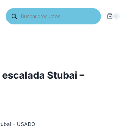
Búsqueda
de
0
productos
a escalada Stubai –
Stubai – USADO