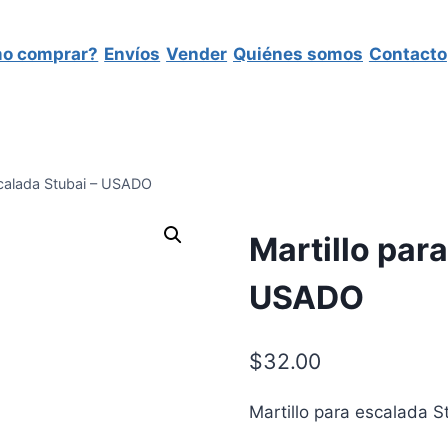
o comprar?
Envíos
Vender
Quiénes somos
Contacto
scalada Stubai – USADO
Martillo par
USADO
$
32.00
Martillo para escalada 