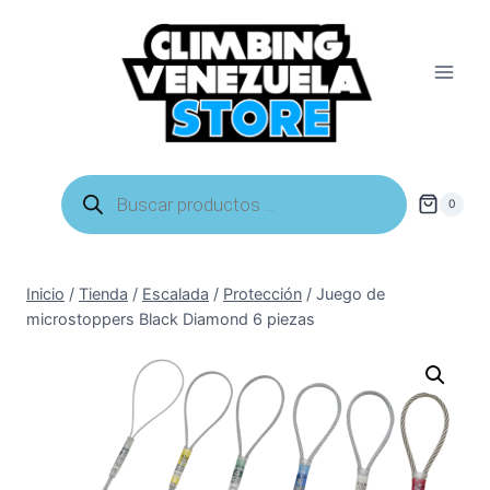
Saltar
al
contenido
Búsqueda
de
0
productos
Inicio
/
Tienda
/
Escalada
/
Protección
/
Juego de
microstoppers Black Diamond 6 piezas