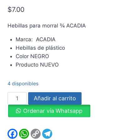
$
7.00
Hebillas para morral ¾ ACADIA
Marca: ACADIA
Hebillas de plástico
Color NEGRO
Producto NUEVO
4 disponibles
Hebillas
Añadir al carrito
para
Ordenar vía Whatsapp
morral
¾
ACADIA
Facebook
WhatsApp
Copy
Telegram
Link
cantidad