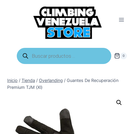
Saltar
al
contenido
Búsqueda
de
0
productos
Inicio
/
Tienda
/
Overlanding
/
Guantes De Recuperación
Premium TJM (Xl)