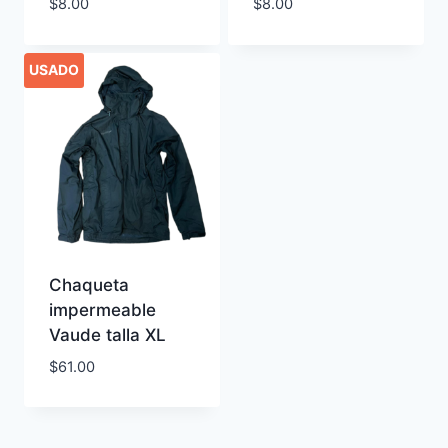
$
8.00
$
8.00
USADO
Chaqueta
impermeable
Vaude talla XL
$
61.00