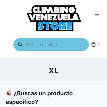
Saltar
al
contenido
Búsqueda
de
0
productos
XL
¿Buscas un producto
específico?