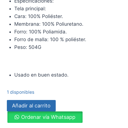
Especificaciones:
Tela principal:
Cara: 100% Poliéster.
Membrana: 100% Poliuretano.
Forro: 100% Poliamida.
Forro de malla: 100 % poliéster.
Peso: 504G
Usado en buen estado.
1 disponibles
Chaqueta
Añadir al carrito
impermeable
Ordenar vía Whatsapp
Vaude
talla