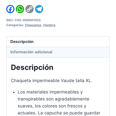
XL
Facebook
WhatsApp
Copy
Telegram
Link
cantidad
SKU:
CVS-000001023
Categorías:
Chaquetas
,
Hombre
Descripción
Información adicional
Descripción
Chaqueta impermeable Vaude talla XL.
Los materiales impermeables y
transpirables son agradablemente
suaves, los colores son frescos y
actuales. La capucha se puede guardar