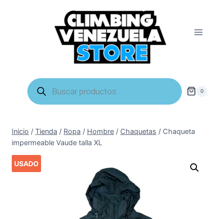
Saltar
al
contenido
Búsqueda
de
0
productos
Inicio
/
Tienda
/
Ropa
/
Hombre
/
Chaquetas
/
Chaqueta
impermeable Vaude talla XL
USADO