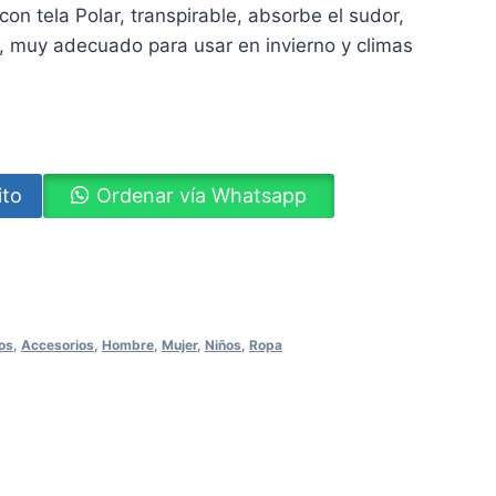
on tela Polar, transpirable, absorbe el sudor,
, muy adecuado para usar en invierno y climas
ito
Ordenar vía Whatsapp
ram
os
,
Accesorios
,
Hombre
,
Mujer
,
Niños
,
Ropa