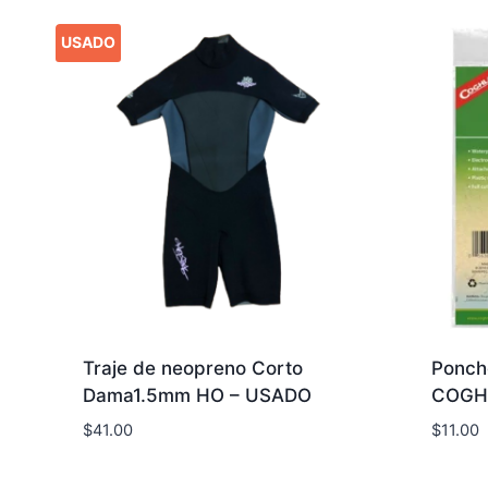
USADO
Traje de neopreno Corto
Ponch
Dama1.5mm HO – USADO
COGH
$
41.00
$
11.00