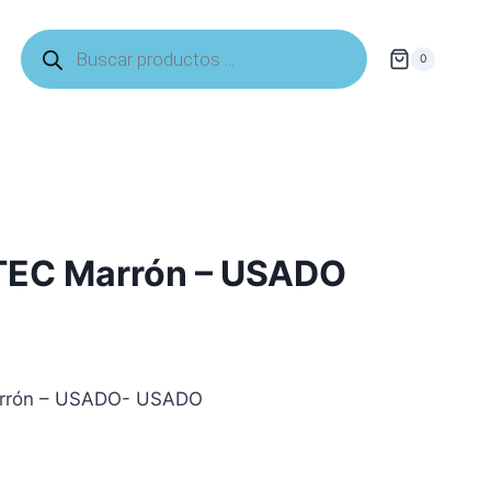
Búsqueda
de
0
productos
 TEC Marrón – USADO
Marrón – USADO- USADO