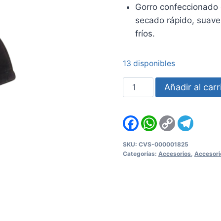
Gorro confeccionado c
secado rápido, suave
fríos.
13 disponibles
Gorro
Añadir al carr
Polar
TEC
Facebook
WhatsApp
Copy
Teleg
Marrón
Link
-
SKU:
CVS-000001825
USADO
Categorías:
Accesorios
,
Accesori
cantidad