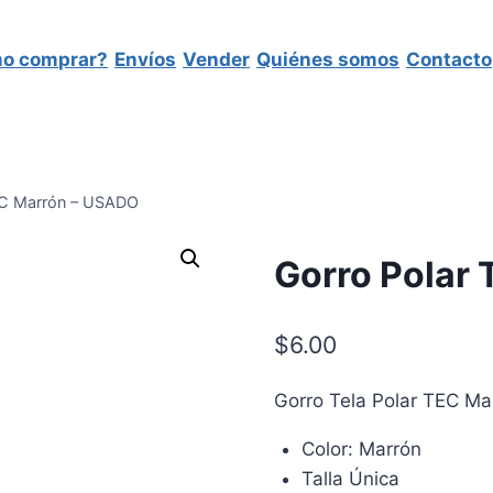
o comprar?
Envíos
Vender
Quiénes somos
Contacto
EC Marrón – USADO
Gorro Polar
$
6.00
Gorro Tela Polar TEC 
Color: Marrón
Talla Única