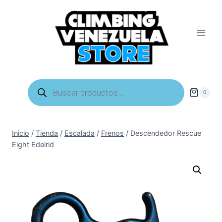
Saltar
al
contenido
Búsqueda
de
0
productos
Inicio
/
Tienda
/
Escalada
/
Frenos
/
Descendedor Rescue
Eight Edelrid