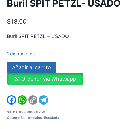
Buril SPIT PETZL- USADO
$
18.00
Buril SPIT PETZL – USADO
1 disponibles
Buril
Añadir al carrito
SPIT
Ordenar vía Whatsapp
PETZL-
USADO
cantidad
Facebook
WhatsApp
Copy
Telegram
Link
SKU:
CVS-000001750
Categorías:
Anclajes
,
Escalada