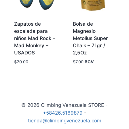
Zapatos de
Bolsa de
escalada para
Magnesio
niños Mad Rock –
Metolius Super
Mad Monkey –
Chalk – 71gr /
USADOS
2,5Oz
$
20.00
$
7.00
BCV
© 2026 Climbing Venezuela STORE -
+58426.5169879
-
tienda@climbingvenezuela.com