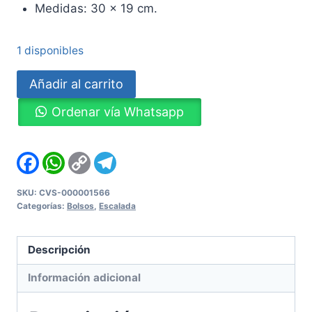
Medidas: 30 x 19 cm.
1 disponibles
Bolsa
Añadir al carrito
de
Ordenar vía Whatsapp
Malla
para
Arnés
Facebook
WhatsApp
Copy
Telegram
Link
-
USADO
SKU:
CVS-000001566
Categorías:
Bolsos
,
Escalada
cantidad
Descripción
Información adicional