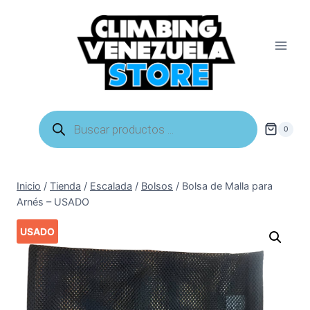
Saltar
al
contenido
Búsqueda
de
0
productos
Inicio
/
Tienda
/
Escalada
/
Bolsos
/
Bolsa de Malla para
Arnés – USADO
USADO