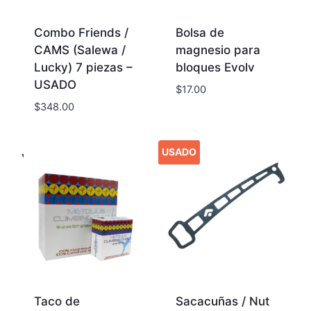
Combo Friends /
Bolsa de
CAMS (Salewa /
magnesio para
Lucky) 7 piezas –
bloques Evolv
USADO
$
17.00
$
348.00
USADO
Taco de
Sacacuñas / Nut