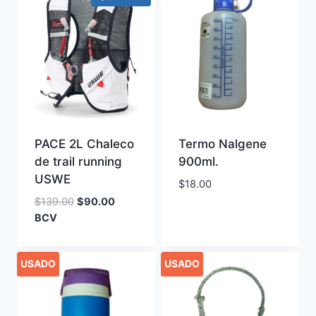
PACE 2L Chaleco
Termo Nalgene
de trail running
900ml.
USWE
$
18.00
Original
Current
$
139.00
$
90.00
price
price
BCV
was:
is:
$139.00.
$90.00.
USADO
USADO