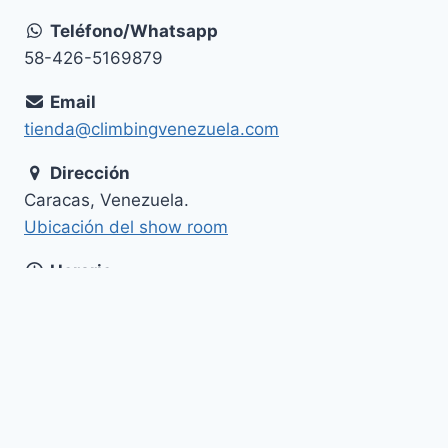
Teléfono/Whatsapp
58-426-5169879
Email
tienda@climbingvenezuela.com
Dirección
Caracas, Venezuela.
Ubicación del show room
Horario
Lunes a viernes: de 10:00 a. m. a 4:00 p.m.
© 2026 Climbing Venezuela STORE -