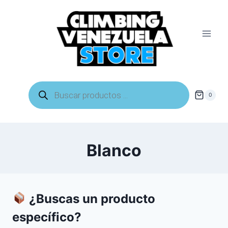
Saltar
al
contenido
Búsqueda
de
0
productos
Blanco
¿Buscas un producto
específico?