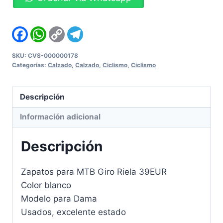
MTB
Giro
Riela
Facebook
WhatsApp
Copy
Telegram
Link
39EUR
cantidad
SKU:
CVS-000000178
Categorías:
Calzado
,
Calzado
,
Ciclismo
,
Ciclismo
Descripción
Información adicional
Descripción
Zapatos para MTB Giro Riela 39EUR
Color blanco
Modelo para Dama
Usados, excelente estado