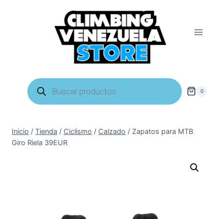
Saltar
al
contenido
Búsqueda
de
0
productos
Inicio
/
Tienda
/
Ciclismo
/
Calzado
/
Zapatos para MTB
Giro Riela 39EUR