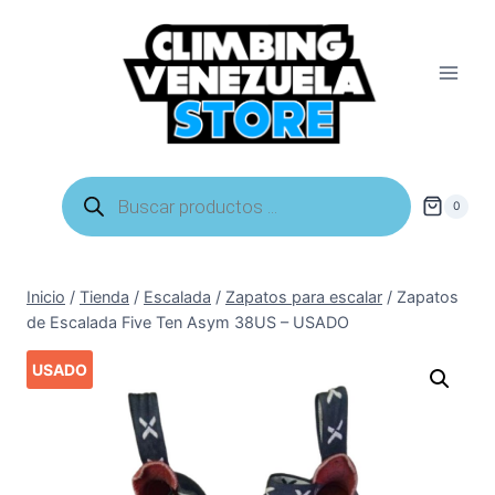
Saltar
al
contenido
Búsqueda
de
0
productos
Inicio
/
Tienda
/
Escalada
/
Zapatos para escalar
/
Zapatos
de Escalada Five Ten Asym 38US – USADO
USADO