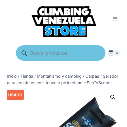
Saltar
al
contenido
Búsqueda
de
0
productos
Inicio
/
Tienda
/
Montañismo y camping
/
Carpas
/
Sellador
para consturas en silicone o poliuretano – SeaToSummit
USADO