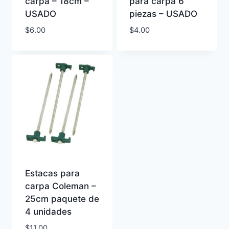
carpa – 18cm –
para carpa 6
USADO
piezas – USADO
$
6.00
$
4.00
Estacas para
carpa Coleman –
25cm paquete de
4 unidades
$
11.00