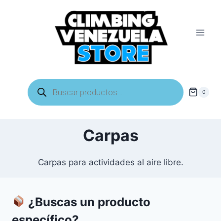
Saltar
al
contenido
Búsqueda
de
0
productos
Carpas
Carpas para actividades al aire libre.
¿Buscas un producto
específico?