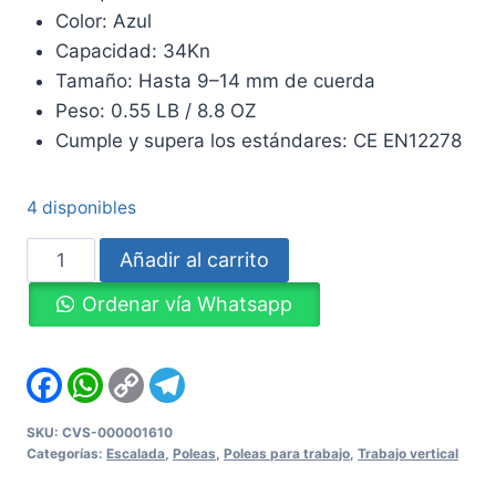
Color: Azul
Capacidad: 34Kn
Tamaño
:
Hasta
9
–
14
mm
de
cuerda
Peso
:
0
.
55
LB
/
8
.
8
OZ
Cumple
y
supera
los
estándares
:
CE
EN12278
4 disponibles
Polea
Añadir al carrito
Simple
Ordenar vía Whatsapp
Strux
FUSION
cantidad
Facebook
WhatsApp
Copy
Telegram
Link
SKU:
CVS-000001610
Categorías:
Escalada
,
Poleas
,
Poleas para trabajo
,
Trabajo vertical