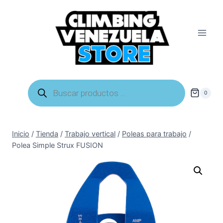
Saltar
al
contenido
Búsqueda
de
0
productos
Inicio
/
Tienda
/
Trabajo vertical
/
Poleas para trabajo
/
Polea Simple Strux FUSION