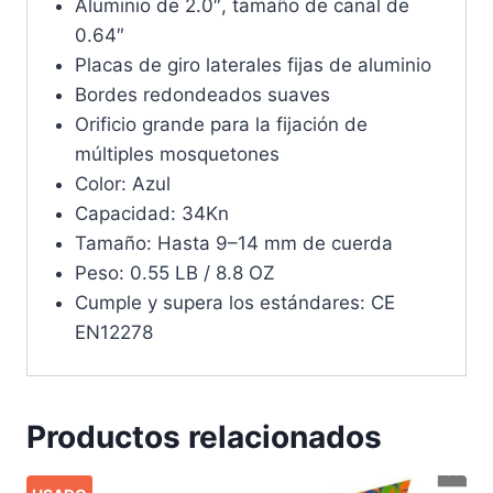
Aluminio de 2.0″, tamaño de canal de
0.64″
Placas de giro laterales fijas de aluminio
Bordes redondeados suaves
Orificio grande para la fijación de
múltiples mosquetones
Color: Azul
Capacidad: 34Kn
Tamaño
:
Hasta
9
–
14
mm
de
cuerda
Peso
:
0
.
55
LB
/
8
.
8
OZ
Cumple
y
supera
los
estándares
:
CE
EN12278
Productos relacionados