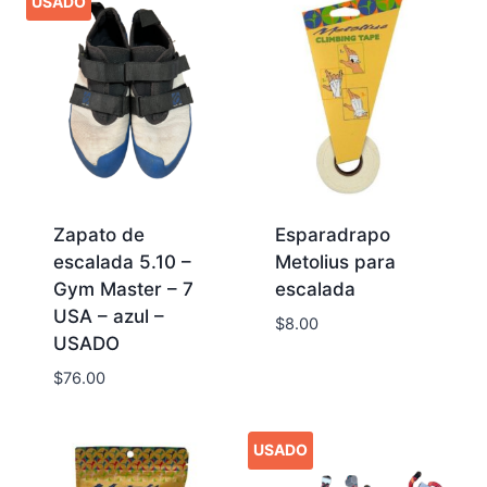
USADO
Zapato de
Esparadrapo
escalada 5.10 –
Metolius para
Gym Master – 7
escalada
USA – azul –
$
8.00
USADO
$
76.00
USADO