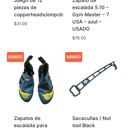
Juego de 12
Zapato de
piezas de
escalada 5.10 –
copperheads/empotradores
Gym Master – 7
USA – azul –
$
31.00
USADO
$
76.00
USADO
USADO
Zapatos de
Sacacuñas / Nut
escalada para
tool Black