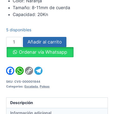
Color: Naranja
Tamaño: 8-11mm de cuerda
Capacidad: 20Kn
5 disponibles
Polea
Añadir al carrito
para
Ordenar vía Whatsapp
Escalada
FUSION
Micro
Facebook
WhatsApp
Copy
Telegram
Link
–
FP-
SKU:
CVS-000001844
Categorías:
Escalada
,
Poleas
8151-
ORG
cantidad
Descripción
Información adicional