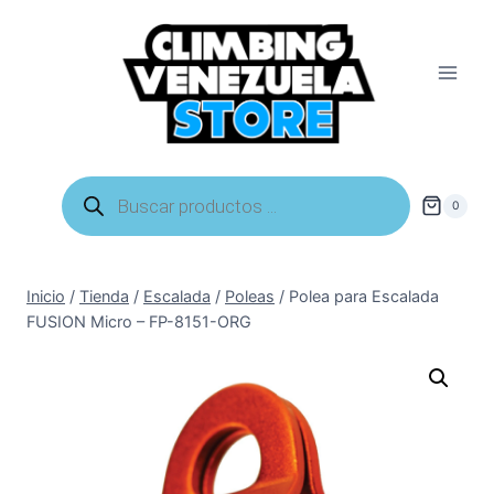
Saltar
al
contenido
Búsqueda
de
0
productos
Inicio
/
Tienda
/
Escalada
/
Poleas
/
Polea para Escalada
FUSION Micro – FP-8151-ORG