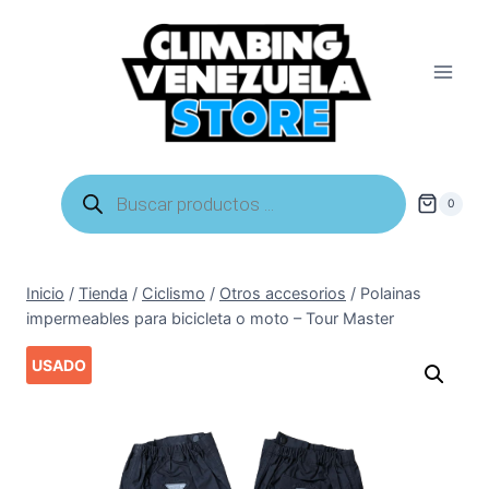
Saltar
al
contenido
Búsqueda
de
0
productos
Inicio
/
Tienda
/
Ciclismo
/
Otros accesorios
/
Polainas
impermeables para bicicleta o moto – Tour Master
USADO