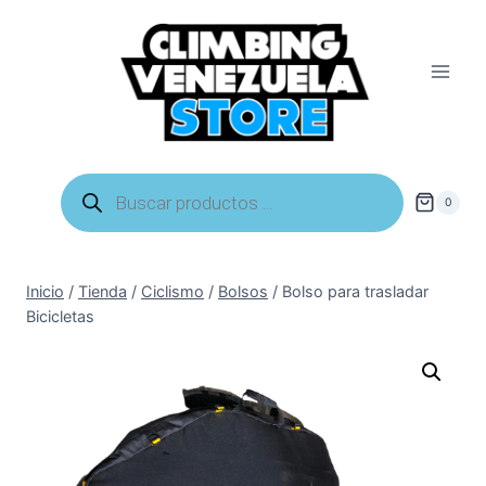
Saltar
al
contenido
Búsqueda
de
0
productos
Inicio
/
Tienda
/
Ciclismo
/
Bolsos
/
Bolso para trasladar
Bicicletas