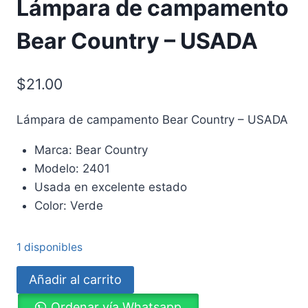
Lámpara de campamento
Bear Country – USADA
$
21.00
Lámpara de campamento Bear Country – USADA
Marca: Bear Country
Modelo: 2401
Usada en excelente estado
Color: Verde
1 disponibles
Lámpara
Añadir al carrito
de
Ordenar vía Whatsapp