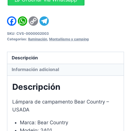
campamento
Bear
Country
Facebook
WhatsApp
Copy
Telegram
Link
-
USADA
SKU:
CVS-0000002003
Categorías:
Iluminación
,
Montañismo y camping
cantidad
Descripción
Información adicional
Descripción
Lámpara de campamento Bear Country –
USADA
Marca: Bear Country
Modelo: 2401