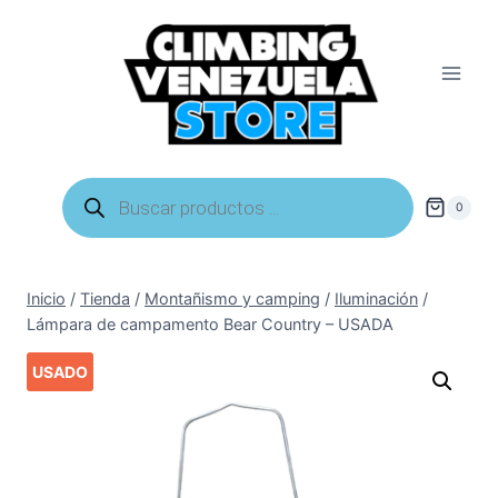
Saltar
al
contenido
Búsqueda
de
0
productos
Inicio
/
Tienda
/
Montañismo y camping
/
Iluminación
/
Lámpara de campamento Bear Country – USADA
USADO