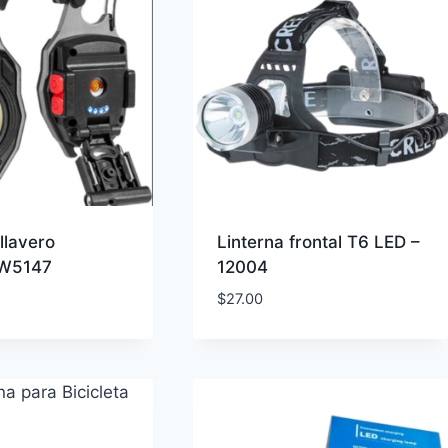
llavero
Linterna frontal T6 LED –
 W5147
12004
$
27.00