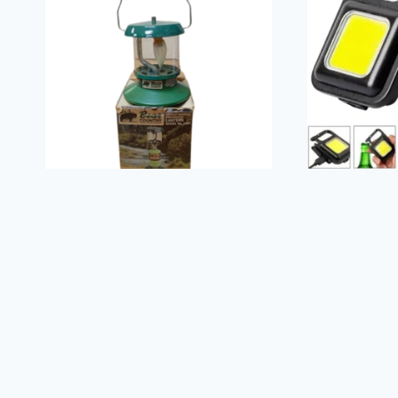
Lámpara de
Linterna 
campamento Bear
Recargab
Country – USADA
$
5.00
$
21.00