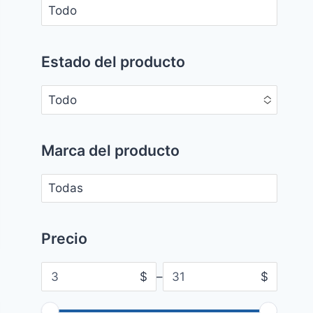
No options to choose
Estado del producto
Todo
No options to choose
Marca del producto
No options to choose
Precio
$
–
$