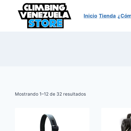
Saltar
al
Inicio
Tienda
¿Cóm
contenido
Sorted
Mostrando 1–12 de 32 resultados
by
latest