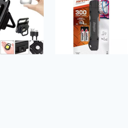
Led Llavero
Linterna de mano
le USB
Energizer – 300 lumens
$
25.00
USADO