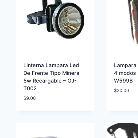
Linterna Lampara Led
Lampara 
De Frente Tipo Minera
4 modos 
5w Recargable – OJ-
W599B
T002
$
20.00
$
9.00