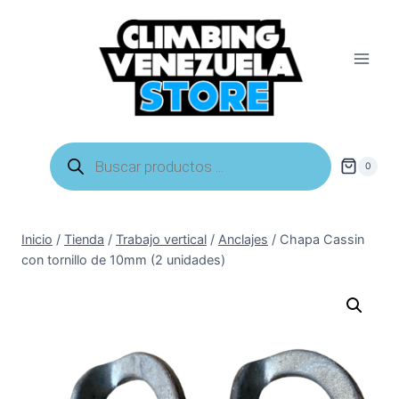
Saltar
al
contenido
Búsqueda
de
0
productos
Inicio
/
Tienda
/
Trabajo vertical
/
Anclajes
/
Chapa Cassin
con tornillo de 10mm (2 unidades)