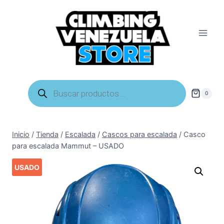
Saltar
al
contenido
Búsqueda
de
0
productos
Inicio
/
Tienda
/
Escalada
/
Cascos para escalada
/
Casco
para escalada Mammut – USADO
USADO