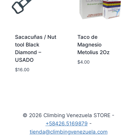
Sacacuñas / Nut
Taco de
tool Black
Magnesio
Diamond –
Metolius 2Oz
USADO
$
4.00
$
16.00
© 2026 Climbing Venezuela STORE -
+58426.5169879
-
tienda@climbingvenezuela.com