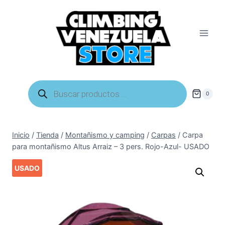
Saltar
al
contenido
Búsqueda
de
0
productos
Inicio
/
Tienda
/
Montañismo y camping
/
Carpas
/
Carpa
para montañismo Altus Arraiz – 3 pers. Rojo-Azul- USADO
USADO