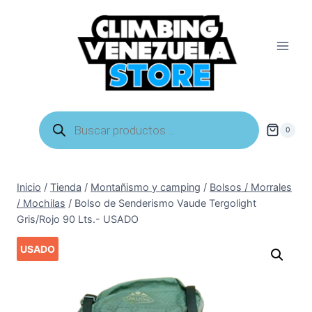
Saltar
al
contenido
Búsqueda
de
0
productos
Inicio
/
Tienda
/
Montañismo y camping
/
Bolsos / Morrales
/ Mochilas
/
Bolso de Senderismo Vaude Tergolight
Gris/Rojo 90 Lts.- USADO
USADO