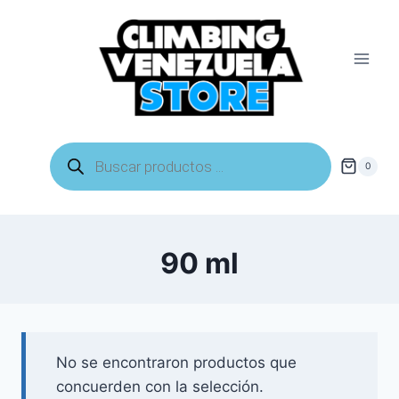
Saltar
al
contenido
Búsqueda
de
0
productos
90 ml
No se encontraron productos que
concuerden con la selección.