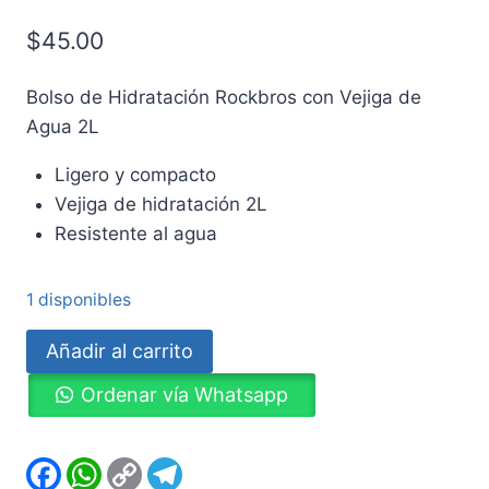
$
45.00
Bolso de Hidratación Rockbros con Vejiga de
Agua 2L
Ligero y compacto
Vejiga de hidratación 2L
Resistente al agua
1 disponibles
Bolso
Añadir al carrito
de
Ordenar vía Whatsapp
Hidratación
Rockbros
con
Facebook
WhatsApp
Copy
Telegram
Link