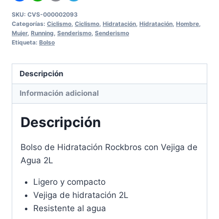
Vejiga
de
SKU:
CVS-000002093
Categorías:
Ciclismo
,
Ciclismo
,
Hidratación
,
Hidratación
,
Hombre
,
Agua
Mujer
,
Running
,
Senderismo
,
Senderismo
2L
Etiqueta:
Bolso
cantidad
Descripción
Información adicional
Descripción
Bolso de Hidratación Rockbros con Vejiga de
Agua 2L
Ligero y compacto
Vejiga de hidratación 2L
Resistente al agua