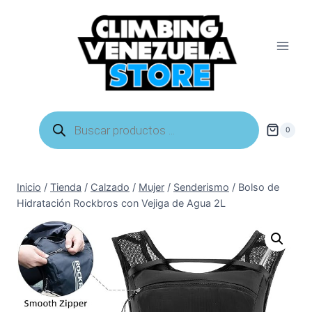
Saltar
al
contenido
Búsqueda
de
0
productos
Inicio
/
Tienda
/
Calzado
/
Mujer
/
Senderismo
/
Bolso de
Hidratación Rockbros con Vejiga de Agua 2L