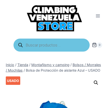
Saltar
al
contenido
Búsqueda
de
0
productos
Inicio
/
Tienda
/
Montañismo y camping
/
Bolsos / Morrales
/ Mochilas
/
Bolsa de Protección de aislante Azul – USADO
USADO