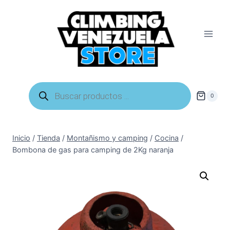
Saltar
al
contenido
Búsqueda
de
0
productos
Inicio
/
Tienda
/
Montañismo y camping
/
Cocina
/
Bombona de gas para camping de 2Kg naranja