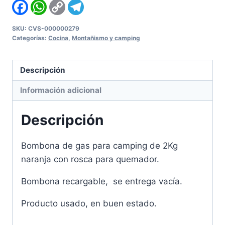
camping
Facebook
WhatsApp
Copy
Telegram
Link
de
2Kg
SKU:
CVS-000000279
Categorías:
Cocina
,
Montañismo y camping
naranja
cantidad
Descripción
Información adicional
Descripción
Bombona de gas para camping de 2Kg
naranja con rosca para quemador.
Bombona recargable, se entrega vacía.
Producto usado, en buen estado.