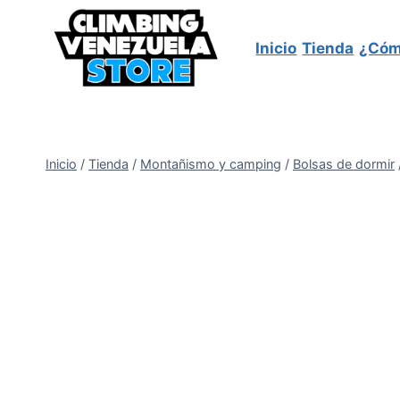
Saltar
al
Inicio
Tienda
¿Cóm
contenido
Inicio
/
Tienda
/
Montañismo y camping
/
Bolsas de dormir