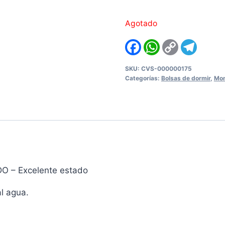
Agotado
Facebook
WhatsApp
Copy
Teleg
Link
SKU:
CVS-000000175
Categorías:
Bolsas de dormir
,
Mon
O – Excelente estado
l agua.