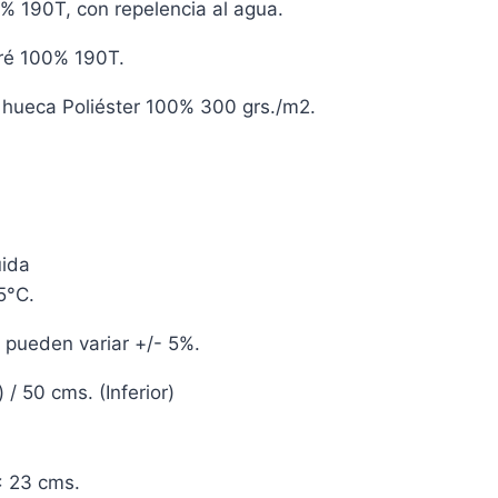
% 190T, con repelencia al agua.
Ciré 100% 190T.
a hueca Poliéster 100% 300 grs./m2.
uida
5°C.
 pueden variar +/- 5%.
/ 50 cms. (Inferior)
x 23 cms.