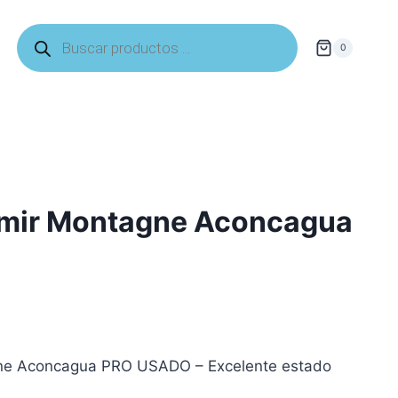
Búsqueda
de
0
productos
rmir Montagne Aconcagua
gne Aconcagua PRO USADO – Excelente estado